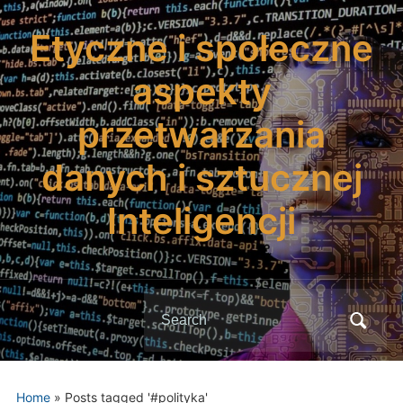
Etyczne i społeczne
aspekty
przetwarzania
danych i sztucznej
Inteligencji
Search
for:
Home
»
Posts tagged '#polityka'