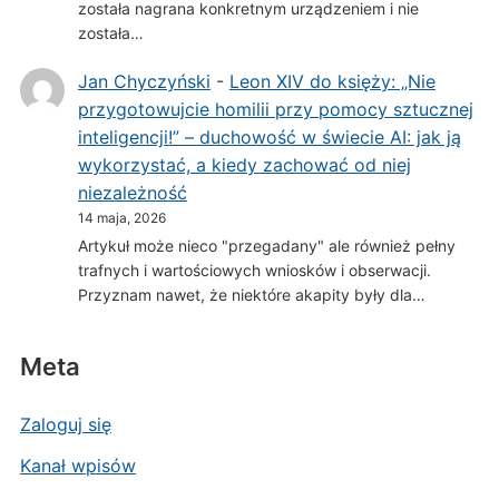
została nagrana konkretnym urządzeniem i nie
została…
Jan Chyczyński
-
Leon XIV do księży: „Nie
przygotowujcie homilii przy pomocy sztucznej
inteligencji!” – duchowość w świecie AI: jak ją
wykorzystać, a kiedy zachować od niej
niezależność
14 maja, 2026
Artykuł może nieco "przegadany" ale również pełny
trafnych i wartościowych wniosków i obserwacji.
Przyznam nawet, że niektóre akapity były dla…
Meta
Zaloguj się
Kanał wpisów