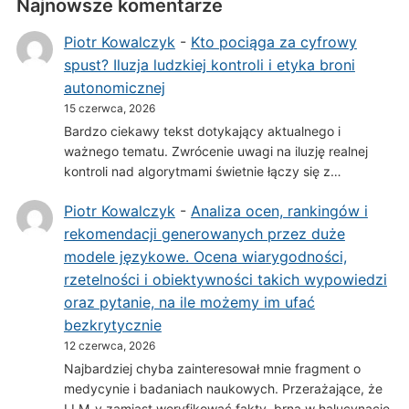
Najnowsze komentarze
Piotr Kowalczyk
-
Kto pociąga za cyfrowy
spust? Iluzja ludzkiej kontroli i etyka broni
autonomicznej
15 czerwca, 2026
Bardzo ciekawy tekst dotykający aktualnego i
ważnego tematu. Zwrócenie uwagi na iluzję realnej
kontroli nad algorytmami świetnie łączy się z…
Piotr Kowalczyk
-
Analiza ocen, rankingów i
rekomendacji generowanych przez duże
modele językowe. Ocena wiarygodności,
rzetelności i obiektywności takich wypowiedzi
oraz pytanie, na ile możemy im ufać
bezkrytycznie
12 czerwca, 2026
Najbardziej chyba zainteresował mnie fragment o
medycynie i badaniach naukowych. Przerażające, że
LLM-y zamiast weryfikować fakty, brną w halucynacje