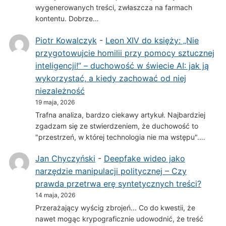
wygenerowanych treści, zwłaszcza na farmach
kontentu. Dobrze…
Piotr Kowalczyk
-
Leon XIV do księży: „Nie
przygotowujcie homilii przy pomocy sztucznej
inteligencji!” – duchowość w świecie AI: jak ją
wykorzystać, a kiedy zachować od niej
niezależność
19 maja, 2026
Trafna analiza, bardzo ciekawy artykuł. Najbardziej
zgadzam się ze stwierdzeniem, że duchowość to
"przestrzeń, w której technologia nie ma wstępu".…
Jan Chyczyński
-
Deepfake wideo jako
narzędzie manipulacji politycznej – Czy
prawda przetrwa erę syntetycznych treści?
14 maja, 2026
Przerażający wyścig zbrojeń... Co do kwestii, że
nawet mogąc krypograficznie udowodnić, że treść