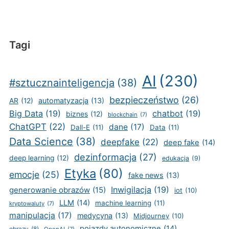
Tagi
AI
(230)
#sztucznainteligencja
(38)
bezpieczeństwo
(26)
automatyzacja
(13)
AR
(12)
Big Data
(19)
chatbot
(19)
biznes
(12)
blockchain
(7)
ChatGPT
(22)
dane
(17)
Dall-E
(11)
Data
(11)
Data Science
(38)
deepfake
(22)
deep fake
(14)
dezinformacja
(27)
deep learning
(12)
edukacja
(9)
Etyka
(80)
emocje
(25)
fake news
(13)
Inwigilacja
(19)
generowanie obrazów
(15)
iot
(10)
LLM
(14)
machine learning
(11)
kryptowaluty
(7)
manipulacja
(17)
medycyna
(13)
Midjourney
(10)
pojazdy autonomiczne
(14)
obrazy
(8)