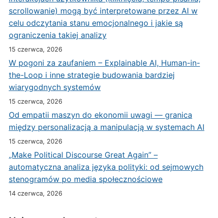
scrollowanie) mogą być interpretowane przez AI w
celu odczytania stanu emocjonalnego i jakie są
ograniczenia takiej analizy
15 czerwca, 2026
W pogoni za zaufaniem – Explainable AI, Human-in-
the-Loop i inne strategie budowania bardziej
wiarygodnych systemów
15 czerwca, 2026
Od empatii maszyn do ekonomii uwagi — granica
między personalizacją a manipulacją w systemach AI
15 czerwca, 2026
„Make Political Discourse Great Again” –
automatyczna analiza języka polityki: od sejmowych
stenogramów po media społecznościowe
14 czerwca, 2026