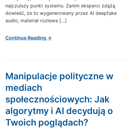
przetrwa
najczulszy punkt systemu. Zanim eksperci zdążą
erę
dowieść, że to wygenerowany przez AI deepfake
syntetycznych
audio, materiał rozlewa […]
treści?
Continue Reading →
Manipulacje polityczne w
mediach
społecznościowych: Jak
algorytmy i AI decydują o
Twoich poglądach?