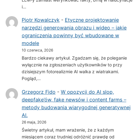
i…
Piotr Kowalczyk
-
Etyczne projektowanie
narzędzi generowania obrazu i wideo – jakie
ograniczenia powinny być wbudowane w
modele
10 czerwca, 2026
Bardzo ciekawy artykuł. Zgadzam się, że poleganie
wyłącznie na zgłoszeniach użytkowników to przy
dzisiejszym fotorealizmie AI walka z wiatrakami.
Pogląd,…
Grzegorz Fido
-
W opozycji do AI slop,
deepfake’ów, fake newsów i content farms –
metody budowania wiarygodnej generatywnej
AI.
26 maja, 2026
Świetny artykuł, mam wrażenie, że z każdym
miesiącem coraz trudniej odróżnić prawdę od