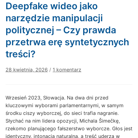
Deepfake wideo jako
narzędzie manipulacji
politycznej – Czy prawda
przetrwa erę syntetycznych
treści?
do
28 kwietnia, 2026
/
1 komentarz
Deepfake
wideo
jako
Wrzesień 2023, Słowacja. Na dwa dni przed
narzędzie
kluczowymi wyborami parlamentarnymi, w samym
manipulacji
środku ciszy wyborczej, do sieci trafia nagranie.
politycznej
Słychać na nim lidera opozycji, Michala Šimečkę,
–
rzekomo planującego fałszerstwo wyborcze. Głos jest
Czy
prawda
identyczny, intonacja naturalna, a treść uderza w