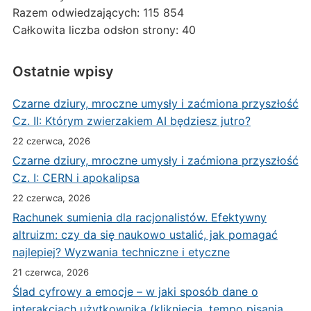
Razem odwiedzających:
115 854
Całkowita liczba odsłon strony:
40
Ostatnie wpisy
Czarne dziury, mroczne umysły i zaćmiona przyszłość
Cz. II: Którym zwierzakiem AI będziesz jutro?
22 czerwca, 2026
Czarne dziury, mroczne umysły i zaćmiona przyszłość
Cz. I: CERN i apokalipsa
22 czerwca, 2026
Rachunek sumienia dla racjonalistów. Efektywny
altruizm: czy da się naukowo ustalić, jak pomagać
najlepiej? Wyzwania techniczne i etyczne
21 czerwca, 2026
Ślad cyfrowy a emocje – w jaki sposób dane o
interakcjach użytkownika (kliknięcia, tempo pisania,